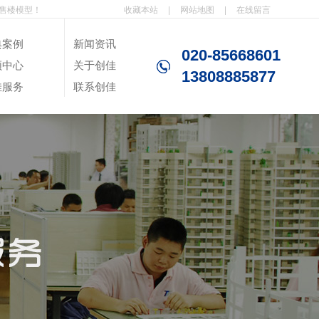
售楼模型！
收藏本站
|
网站地图
|
在线留言
典案例
新闻资讯
020-85668601
频中心
关于创佳
13808885877
佳服务
联系创佳