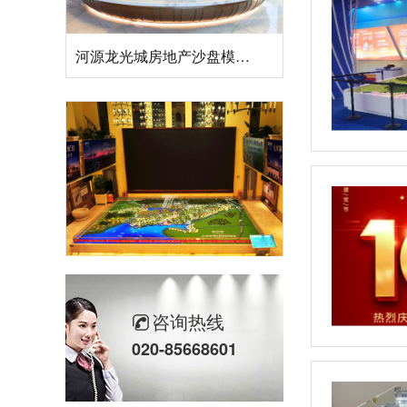
河源龙光城房地产沙盘模型案例
清远美林湖售楼沙盘建筑模型案例
咨询热线
020-85668601