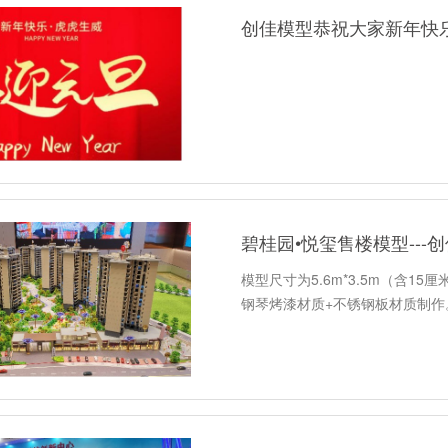
创佳模型恭祝大家新年快
碧桂园•悦玺售楼模型---
模型尺寸为5.6m*3.5m（含1
钢琴烤漆材质+不锈钢板材质制作