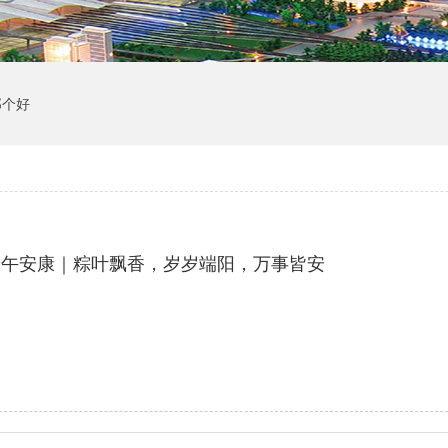
那个好
端午安康｜粽叶飘香，岁岁端阳，万事皆安