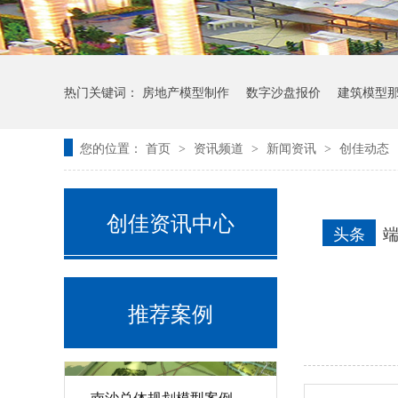
热门关键词：
房地产模型制作
数字沙盘报价
建筑模型
您的位置：
首页
资讯频道
新闻资讯
创佳动态
>
>
>
马来西亚富力公主湾房地产售楼沙盘建筑模型案例
创佳资讯中心
头条
推荐案例
南沙总体规划模型案例